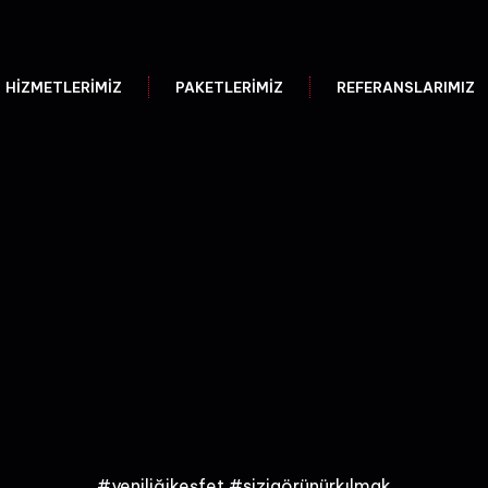
HIZMETLERIMIZ
PAKETLERIMIZ
REFERANSLARIMIZ
#yeniliğikeşfet #sizigörünürkılmak